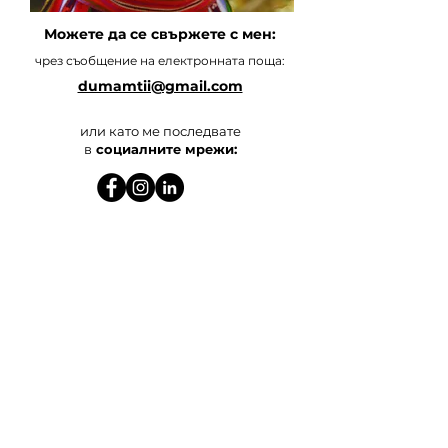
Можете да се свържете с мен:
чрез съобщение на електронната поща:
dumamtii@gmail.com
или като ме последвате
в
социалните мрежи:
Книги
Обучения и консултации
Тиймбилдинг програми
Специални поводи
Общи условия и Политика за поверителност
©
2025 - 2026
Всички права запазени за
"Думам ти" ЕООД