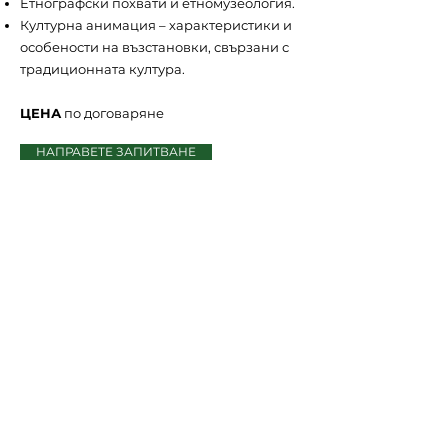
Етнографски похвати и етномузеология.
Културна анимация – характеристики и
особености на възстановки, свързани с
традиционната култура.
ЦЕНА
по договаряне
НАПРАВЕТЕ ЗАПИТВАНЕ
КОНСУЛТАЦИИ
Предлагам ви възможност за
индивидуална консултация по повод
провеждане на личен или семеен
празник, включващ български
традиции, стара обредност или
осъвременени етно-елементи в
тържеството. Мога да отговоря на
всички ваши въпроси, свързани с важни
обредни моменти, задължения и
отговорности на главните обредни лица,